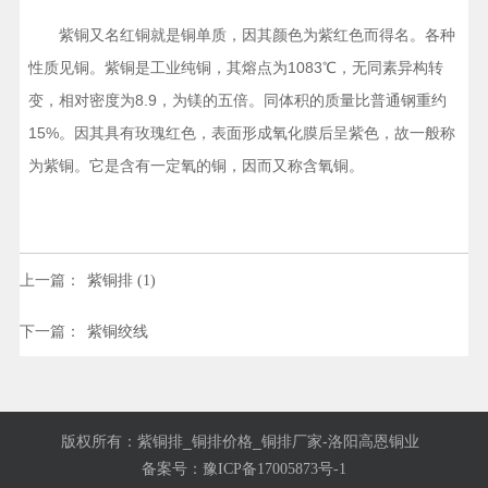
紫铜又名红铜就是铜单质，因其颜色为紫红色而得名。各种
性质见铜。紫铜是工业纯铜，其熔点为1083℃，无同素异构转
变，相对密度为8.9，为镁的五倍。同体积的质量比普通钢重约
15%。因其具有玫瑰红色，表面形成氧化膜后呈紫色，故一般称
为紫铜。它是含有一定氧的铜，因而又称含氧铜。
上一篇：
紫铜排 (1)
下一篇：
紫铜绞线
版权所有：紫铜排_铜排价格_铜排厂家-洛阳高恩铜业
备案号：
豫ICP备17005873号-1