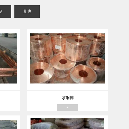
剂
其他
紫铜排
+