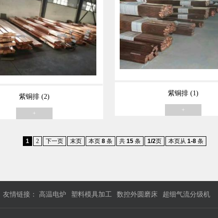
紫铜排 (1)
紫铜排 (2)
+
+
1
2
下一页
末页
本页
8
条
共
15
条
1/2
页
本页从
1-8
条
友情链接：
高温电炉
塑料模具加工
数控外圆磨床
超细气流分级机