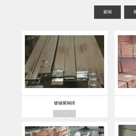
紫铜
镀锡紫铜排
+