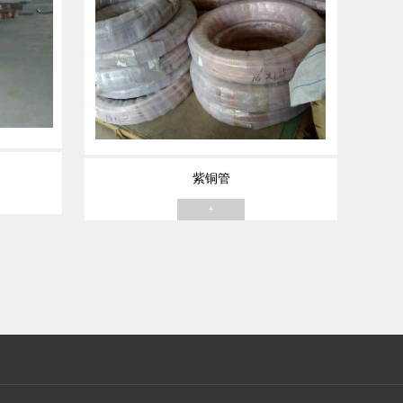
紫铜管
+