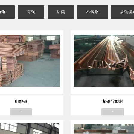
黄铜
青铜
铝类
不锈钢
废铜调
电解铜
紫铜异型材
+
+